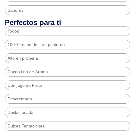
Sabores
Perfectos para tí
Todos
100% Leche de libre pastoreo
Alto en proteína
Cacao fino de Aroma
Con jugo de Fruta
Descremado
Deslactosada
Dulces Tentaciones